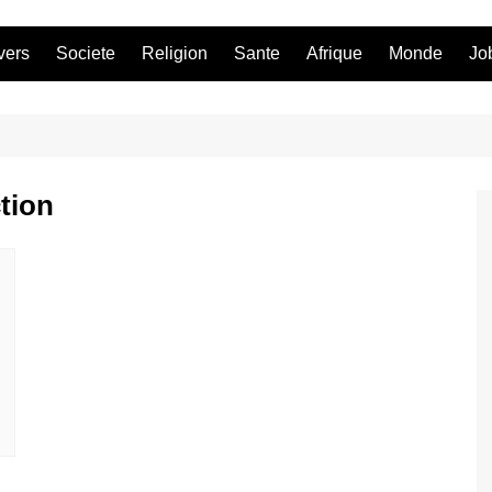
vers
Societe
Religion
Sante
Afrique
Monde
Jo
ction