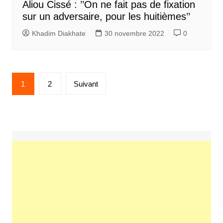
Aliou Cissé : ’’On ne fait pas de fixation
sur un adversaire, pour les huitièmes’’
Khadim Diakhate
30 novembre 2022
0
Pagination
1
2
Suivant
des
publications