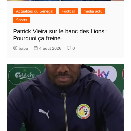
Actualités du Sénégal
Football
média actu
Sports
Patrick Vieira sur le banc des Lions :
Pourquoi ça freine
baba
4 août 2026
0