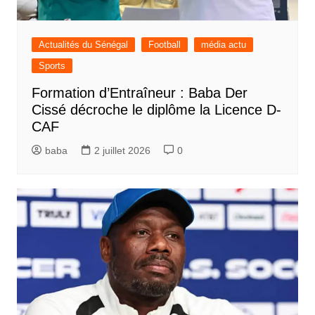
Actualités du Sénégal
Football
média actu
Sports
Formation d’Entraîneur : Baba Der
Cissé décroche le diplôme la Licence D-
CAF
baba
2 juillet 2026
0