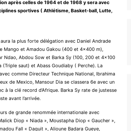
tion après celles de 1964 et de 1968 y sera avec
iplines sportives ( Athlétisme, Basket-ball, Lutte,
e aura la plus forte délégation avec Daniel Andrade
rre Mango et Amadou Gakou (400 et 4×400 m),
ar Ndao, Abdou Sow et Barka Sy (100, 200 et 4×100
 (Triple saut) et Abass Goudiaby ( Perche). La
 avec comme Directeur Technique National, Ibrahima
jeux de Mexico, Mansour Dia se classera 6e avec un
c à la clé record d’Afrique. Barka Sy rate de justesse
ste avant l’arrivée.
eurs de grande renommée internationale avec
alick Diop « Niada », Moustapha Diop « Gaucher »,
adou Fall « Daguit », Alioune Badara Gueye,