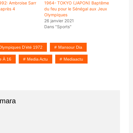
92: Ambroise Sarr
1964- TOKYO (JAPON) Baptême
 après 4
du feu pour le Sénégal aux Jeux
Olympiques
26 janvier 2021
Dans "Sports"
Olympiques D’été 1972
Mansour Dia
e À 16
Media Actu
Mediaactu
amara