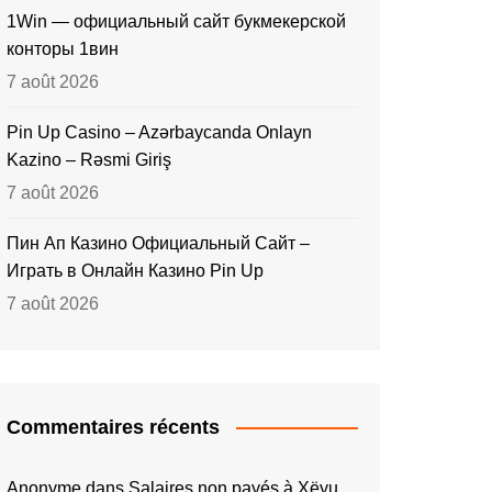
1Win — официальный сайт букмекерской
конторы 1вин
7 août 2026
Pin Up Casino – Azərbaycanda Onlayn
Kazino – Rəsmi Giriş
7 août 2026
Пин Ап Казино Официальный Сайт –
Играть в Онлайн Казино Pin Up
7 août 2026
Commentaires récents
Anonyme
dans
Salaires non payés à Xëyu