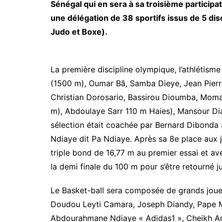
Sénégal qui en sera à sa troisième participa
une délégation de 38 sportifs issus de 5 disc
Judo et Boxe).
La première discipline olympique, l’athlétism
(1500 m), Oumar Bâ, Samba Dieye, Jean Pie
Christian Dorosario, Bassirou Dioumba, Mom
m), Abdoulaye Sarr 110 m Haies), Mansour Dia
sélection était coachée par Bernard Dibonda
Ndiaye dit Pa Ndiaye. Après sa 8e place aux 
triple bond de 16,77 m au premier essai et ave
la demi finale du 100 m pour s’être retourné ju
Le Basket-ball sera composée de grands jou
Doudou Leyti Camara, Joseph Diandy, Pape M
Abdourahmane Ndiaye « Adidas1 », Cheikh Am