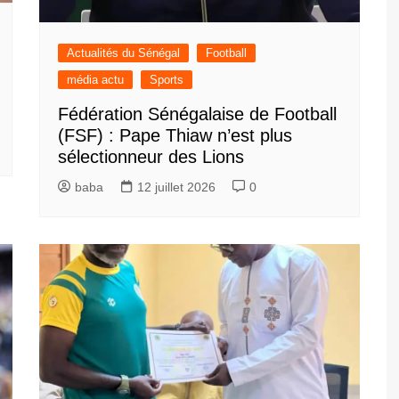
Actualités du Sénégal
Football
média actu
Sports
Fédération Sénégalaise de Football
(FSF) : Pape Thiaw n’est plus
sélectionneur des Lions
baba
12 juillet 2026
0