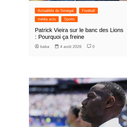
Actualités du Sénégal
Football
média actu
Sports
Patrick Vieira sur le banc des Lions
: Pourquoi ça freine
baba
4 août 2026
0