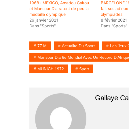
1968 : MEXICO, Amadou Gakou
BARCELONE 19
et Mansour Dia ratent de peu la
fait ses adieux
médaille olympique
olympiades
26 janvier 2021
8 février 2021
Dans "Sports"
Dans "Sports"
77 M
Actualite Du Sport
Les Jeux 
Mansour Dia 6e Mondial Avec Un Record D’Afriqu
MUNICH 1972
Sport
Gallaye C