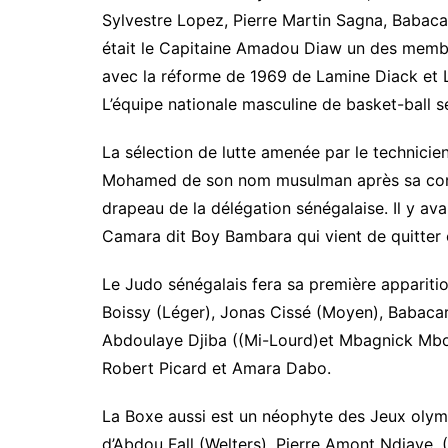
Sylvestre Lopez, Pierre Martin Sagna, Babaca
était le Capitaine Amadou Diaw un des membre
avec la réforme de 1969 de Lamine Diack et L
L’équipe nationale masculine de basket-ball s
La sélection de lutte amenée par le technic
Mohamed de son nom musulman après sa conver
drapeau de la délégation sénégalaise. Il y av
Camara dit Boy Bambara qui vient de quitter 
Le Judo sénégalais fera sa première apparit
Boissy (Léger), Jonas Cissé (Moyen), Babac
Abdoulaye Djiba ((Mi-Lourd)et Mbagnick Mbodj
Robert Picard et Amara Dabo.
La Boxe aussi est un néophyte des Jeux oly
d’Abdou Fall (Welters), Pierre Amont Ndiaye