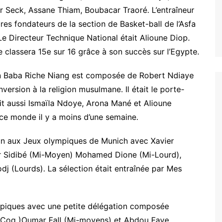
r Seck, Assane Thiam, Boubacar Traoré. L’entraîneur
s fondateurs de la section de Basket-ball de l’Asfa
e Directeur Technique National était Alioune Diop.
e classera 15e sur 16 grâce à son succès sur l’Egypte.
ien Baba Riche Niang est composée de Robert Ndiaye
sion à la religion musulmane. Il était le porte-
ait aussi Ismaïla Ndoye, Arona Mané et Alioune
ce monde il y a moins d’une semaine.
ion aux Jeux olympiques de Munich avec Xavier
ar Sidibé (Mi-Moyen) Mohamed Dione (Mi-Lourd),
 (Lourds). La sélection était entraînée par Mes
mpiques avec une petite délégation composée
, (Coq )Oumar Fall (Mi-moyens) et Abdou Faye