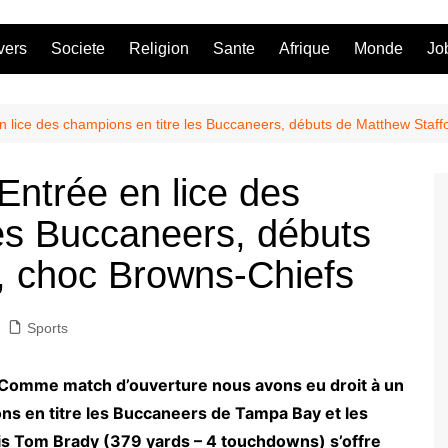
vers
Societe
Religion
Sante
Afrique
Monde
Jo
en lice des champions en titre les Buccaneers, débuts de Matthew Staf
 Entrée en lice des
les Buccaneers, débuts
, choc Browns-Chiefs
Sports
é ! Comme match d’ouverture nous avons eu droit à un
ns en titre les Buccaneers de Tampa Bay et les
is Tom Brady (379 yards – 4 touchdowns) s’offre