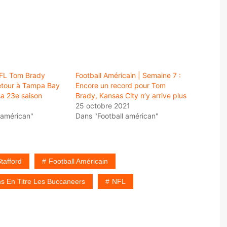
NFL Tom Brady
Football Américain | Semaine 7 :
etour à Tampa Bay
Encore un record pour Tom
sa 23e saison
Brady, Kansas City n’y arrive plus
25 octobre 2021
 américan"
Dans "Football américan"
tafford
Football Américain
ns En Titre Les Buccaneers
NFL