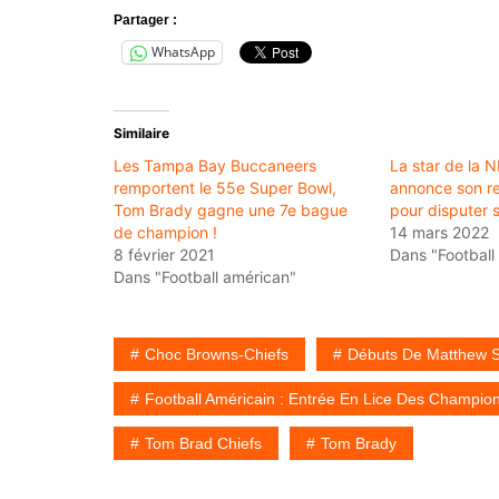
Partager :
WhatsApp
Similaire
Les Tampa Bay Buccaneers
La star de la 
remportent le 55e Super Bowl,
annonce son r
Tom Brady gagne une 7e bague
pour disputer 
de champion !
14 mars 2022
8 février 2021
Dans "Football
Dans "Football américan"
Choc Browns-Chiefs
Débuts De Matthew S
Football Américain : Entrée En Lice Des Champio
Tom Brad Chiefs
Tom Brady