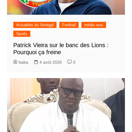
Actualités du Sénégal
Football
média actu
Sports
Patrick Vieira sur le banc des Lions :
Pourquoi ça freine
baba
4 août 2026
0