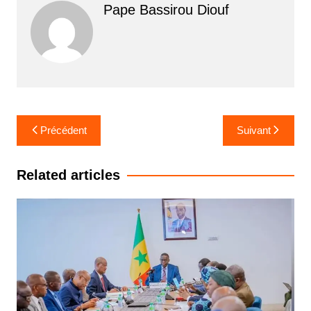
Pape Bassirou Diouf
Navigation
Précédent
Suivant
de
l’article
Related articles