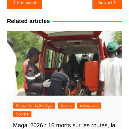
Navigation
Précédent
Suivant
de
l’article
Related articles
Actualités du Sénégal
Drame
média actu
Societe
Magal 2026 : 16 morts sur les routes, la