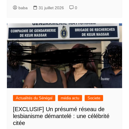
baba
31 juillet 2026
0
Actualités du Sénégal
média actu
Societe
[EXCLUSIF] Un présumé réseau de
lesbianisme démantelé : une célébrité
citée