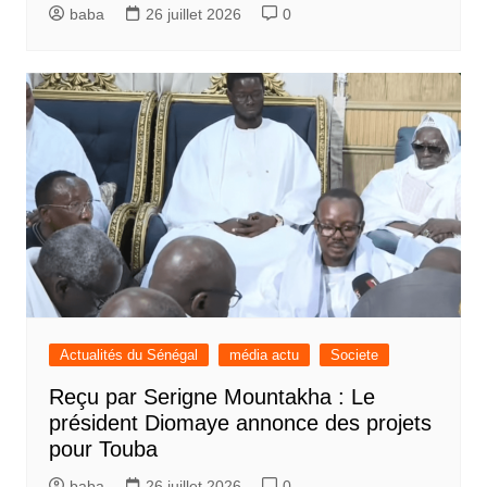
baba
26 juillet 2026
0
Actualités du Sénégal
média actu
Societe
Reçu par Serigne Mountakha : Le
président Diomaye annonce des projets
pour Touba
baba
26 juillet 2026
0