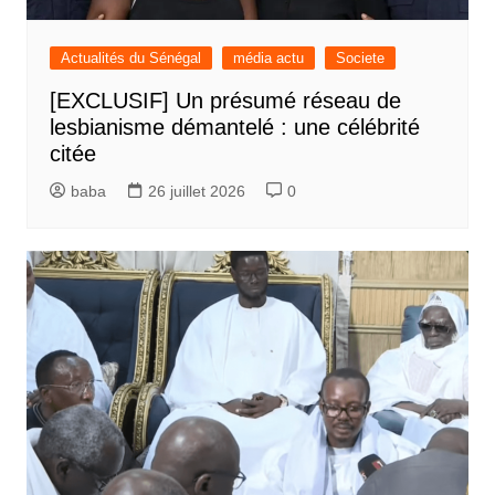
Actualités du Sénégal
média actu
Societe
[EXCLUSIF] Un présumé réseau de
lesbianisme démantelé : une célébrité
citée
baba
26 juillet 2026
0