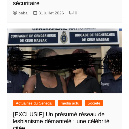
sécuritaire
baba
31 juillet 2026
0
Actualités du Sénégal
média actu
Societe
[EXCLUSIF] Un présumé réseau de
lesbianisme démantelé : une célébrité
citée