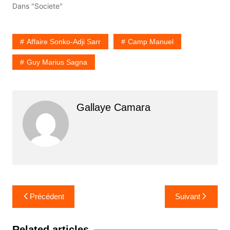
Dans "Societe"
Affaire Sonko-Adji Sarr
Camp Manuel
Guy Marius Sagna
Gallaye Camara
Navigation
Précédent
Suivant
de
l’article
Related articles