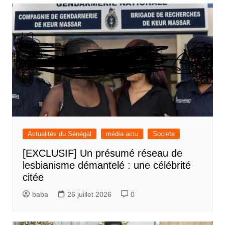
Actualités du Sénégal
média actu
Societe
[EXCLUSIF] Un présumé réseau de
lesbianisme démantelé : une célébrité
citée
baba
26 juillet 2026
0