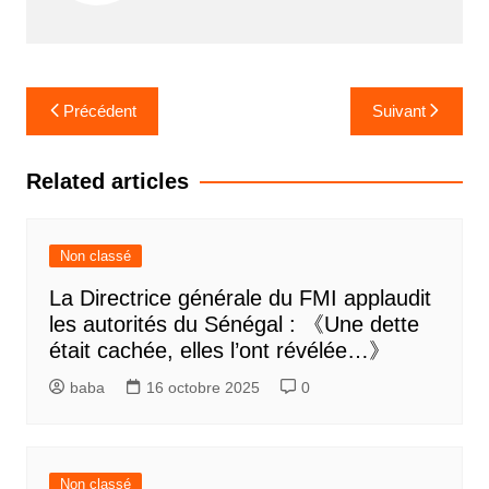
Navigation
Précédent
Suivant
de
l’article
Related articles
Non classé
La Directrice générale du FMI applaudit
les autorités du Sénégal : 《Une dette
était cachée, elles l’ont révélée…》
baba
16 octobre 2025
0
Non classé