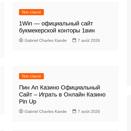
Non classé
1Win — официальный сайт
букмекерской конторы 1вин
Gabriel Charles Kande
7 août 2026
Non classé
Пин Ап Казино Официальный
Сайт – Играть в Онлайн Казино
Pin Up
Gabriel Charles Kande
7 août 2026