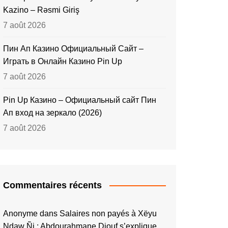
Kazino – Rəsmi Giriş
7 août 2026
Пин Ап Казино Официальный Сайт –
Играть в Онлайн Казино Pin Up
7 août 2026
Pin Up Казино – Официальный сайт Пин
Ап вход на зеркало (2026)
7 août 2026
Commentaires récents
Anonyme
dans
Salaires non payés à Xëyu
Ndaw Ñi : Abdourahmane Diouf s’explique