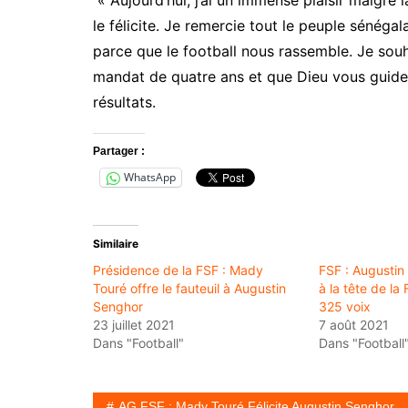
le félicite. Je remercie tout le peuple sénéga
parce que le football nous rassemble. Je so
mandat de quatre ans et que Dieu vous guide »,
résultats.
Partager :
WhatsApp
Similaire
Présidence de la FSF : Mady
FSF : Augustin
Touré offre le fauteuil à Augustin
à la tête de la
Senghor
325 voix
23 juillet 2021
7 août 2021
Dans "Football"
Dans "Football
AG FSF : Mady Touré Félicite Augustin Senghor