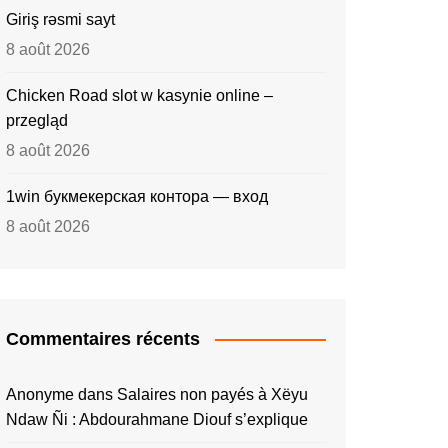
Giriş rəsmi sayt
8 août 2026
Chicken Road slot w kasynie online –
przegląd
8 août 2026
1win букмекерская контора — вход
8 août 2026
Commentaires récents
Anonyme
dans
Salaires non payés à Xëyu
Ndaw Ñi : Abdourahmane Diouf s’explique