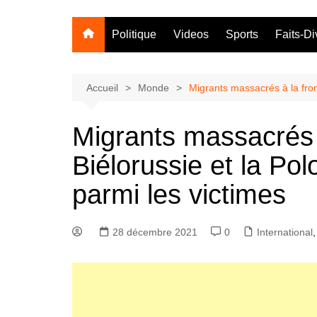
Politique
Videos
Sports
Faits-Di
Accueil
Monde
Migrants massacrés à la fron
Migrants massacrés à
Biélorussie et la Po
parmi les victimes
28 décembre 2021
0
International
,