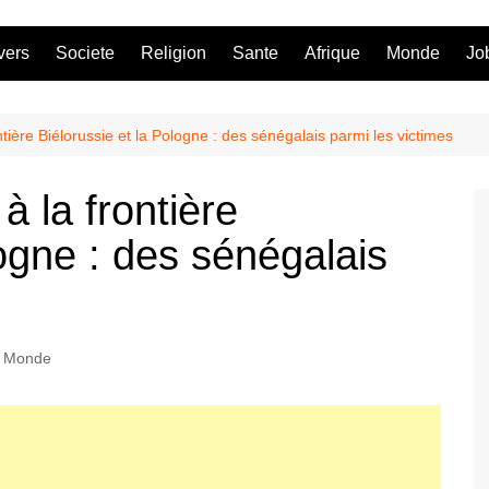
vers
Societe
Religion
Sante
Afrique
Monde
Jo
tière Biélorussie et la Pologne : des sénégalais parmi les victimes
 la frontière
logne : des sénégalais
Monde