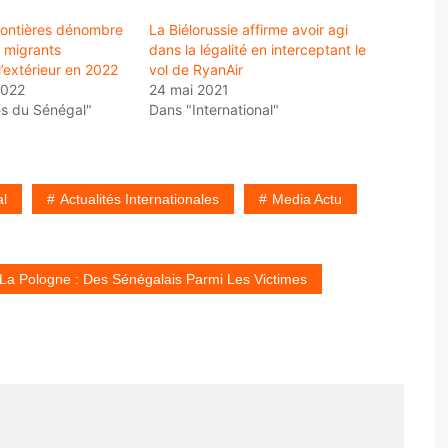
rontières dénombre
La Biélorussie affirme avoir agi
 migrants
dans la légalité en interceptant le
’extérieur en 2022
vol de RyanAir
2022
24 mai 2021
és du Sénégal"
Dans "International"
al
Actualités Internationales
Media Actu
 La Pologne : Des Sénégalais Parmi Les Victimes