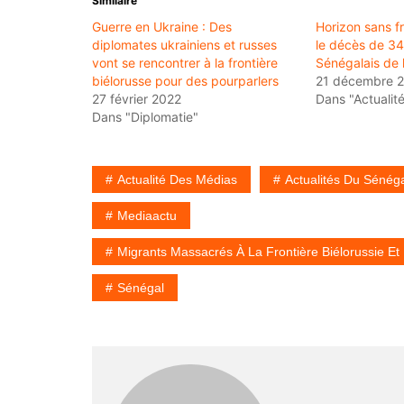
Similaire
Guerre en Ukraine : Des
Horizon sans f
diplomates ukrainiens et russes
le décès de 34
vont se rencontrer à la frontière
Sénégalais de l
biélorusse pour des pourparlers
21 décembre 
27 février 2022
Dans "Actualit
Dans "Diplomatie"
Actualité Des Médias
Actualités Du Sénég
Mediaactu
Migrants Massacrés À La Frontière Biélorussie Et
Sénégal