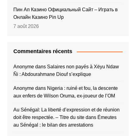
Пин Ап Казино Официальный Сайт – Играть в
Онлайн Казино Pin Up
7 août 2026
Commentaires récents
Anonyme
dans
Salaires non payés à Xëyu Ndaw
Ñi : Abdourahmane Diouf s’explique
Anonyme
dans
Nigeria : ruiné et fou, la descente
aux enfers de Wilson Oruma, ex-joueur de l’OM
Au Sénégal: La liberté d’expression et de réunion
doit être respectée. – Titre du site
dans
Émeutes
au Sénégal : le bilan des arrestations