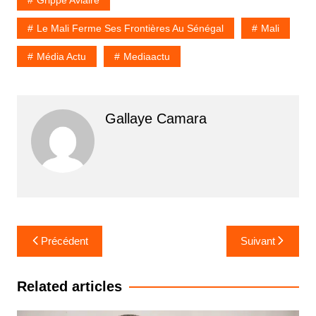
Le Mali Ferme Ses Frontières Au Sénégal
Mali
Média Actu
Mediaactu
Gallaye Camara
Navigation
Précédent
Suivant
de
l’article
Related articles