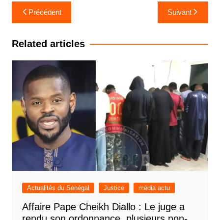
Navigation
Précédent
Suivant
de
l’article
Related articles
Actualités du Sénégal
Justice
média actu
Affaire Pape Cheikh Diallo : Le juge a
rendu son ordonnance, plusieurs non-