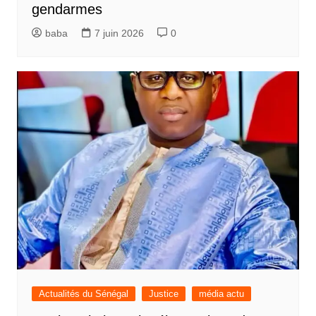
gendarmes
baba
7 juin 2026
0
Actualités du Sénégal
Justice
média actu