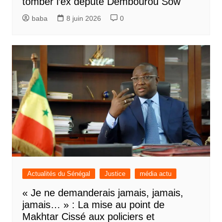
tomber l’ex député Dembourou Sow
baba
8 juin 2026
0
Actualités du Sénégal
Justice
média actu
« Je ne demanderais jamais, jamais,
jamais… » : La mise au point de
Makhtar Cissé aux policiers et