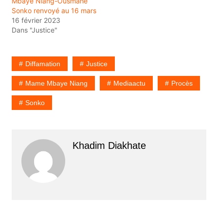
Mbaye Niang-Ousmane
Sonko renvoyé au 16 mars
16 février 2023
Dans "Justice"
Diffamation
Justice
Mame Mbaye Niang
Mediaactu
Procès
Sonko
Khadim Diakhate