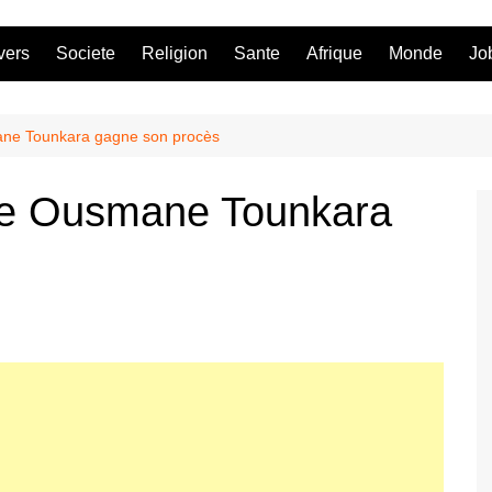
vers
Societe
Religion
Sante
Afrique
Monde
Jo
smane Tounkara gagne son procès
iste Ousmane Tounkara