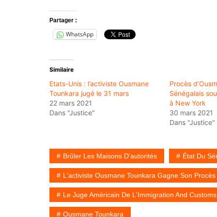
Partager :
WhatsApp
Similaire
Etats-Unis : l’activiste Ousmane
Procès d’Ousma
Tounkara jugé le 31 mars
Sénégalais sout
22 mars 2021
à New York
Dans "Justice"
30 mars 2021
Dans "Justice"
Brûler Les Maisons D'autorités
État Du Sé
L'activiste Ousmane Tounkara Gagne Son Procès
Le Juge Américain De L'Immigration And Customs
Ousmane Tounkara