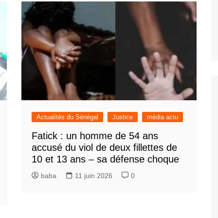
Actualités du Sénégal
Justice
média actu
Fatick : un homme de 54 ans
accusé du viol de deux fillettes de
10 et 13 ans – sa défense choque
baba
11 juin 2026
0