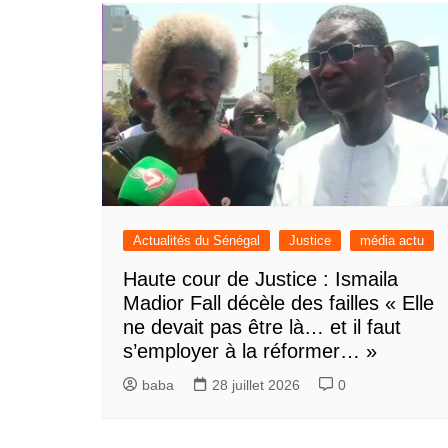
Actualités du Sénégal
Justice
média actu
Haute cour de Justice : Ismaila
Madior Fall décèle des failles « Elle
ne devait pas être là… et il faut
s’employer à la réformer… »
baba
28 juillet 2026
0