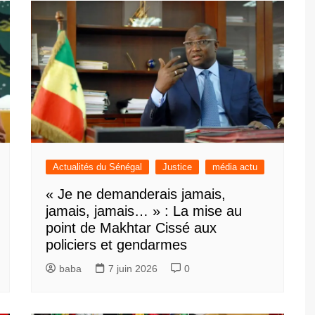
Actualités du Sénégal
Justice
média actu
« Je ne demanderais jamais,
jamais, jamais… » : La mise au
point de Makhtar Cissé aux
policiers et gendarmes
baba
7 juin 2026
0