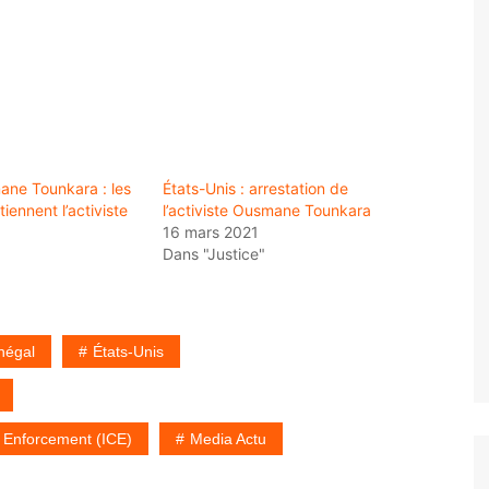
ne Tounkara : les
États-Unis : arrestation de
iennent l’activiste
l’activiste Ousmane Tounkara
16 mars 2021
Dans "Justice"
négal
États-Unis
 Enforcement (ICE)
Media Actu