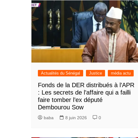
Actualités du Sénégal
Justice
média actu
Fonds de la DER distribués à l’APR
: Les secrets de l’affaire qui a failli
faire tomber l’ex député
Dembourou Sow
baba
8 juin 2026
0