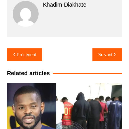
Khadim Diakhate
Navigation
Précédent
Suivant
de
l’article
Related articles