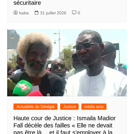
sécuritaire
baba
31 juillet 2026
0
Actualités du Sénégal
Justice
média actu
Haute cour de Justice : Ismaila Madior
Fall décèle des failles « Elle ne devait
pas être là… et il faut s’employer à la