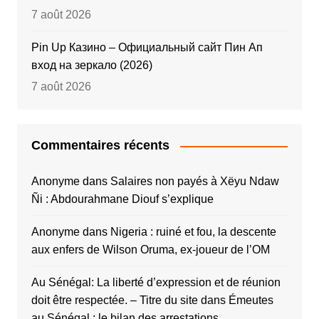
7 août 2026
Pin Up Казино – Официальный сайт Пин Ап
вход на зеркало (2026)
7 août 2026
Commentaires récents
Anonyme
dans
Salaires non payés à Xëyu Ndaw
Ñi : Abdourahmane Diouf s’explique
Anonyme
dans
Nigeria : ruiné et fou, la descente
aux enfers de Wilson Oruma, ex-joueur de l’OM
Au Sénégal: La liberté d’expression et de réunion
doit être respectée. – Titre du site
dans
Émeutes
au Sénégal : le bilan des arrestations