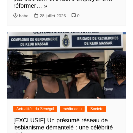
réformer… »
baba
28 juillet 2026
0
Actualités du Sénégal
média actu
Societe
[EXCLUSIF] Un présumé réseau de
lesbianisme démantelé : une célébrité