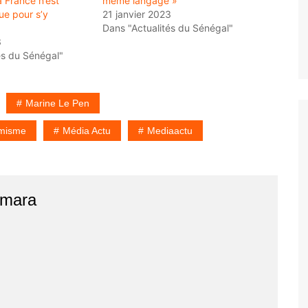
a France n’est
même langage »
e pour s’y
21 janvier 2023
Dans "Actualités du Sénégal"
3
és du Sénégal"
Marine Le Pen
amisme
Média Actu
Mediaactu
amara