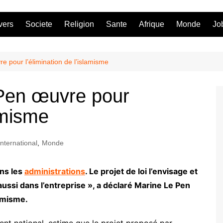
vers
Societe
Religion
Sante
Afrique
Monde
Jo
 pour l’élimination de l’islamisme
 Pen œuvre pour
lamisme
International
,
Monde
ans les
administrations
. Le projet de loi l’envisage et
 aussi dans l’entreprise », a déclaré Marine Le Pen
amisme.
 national, estime que le projet proposé par