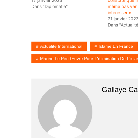
17 janvier 2023
constate que l
Dans "Diplomatie"
même pas venu
intéresser »
21 janvier 202
Dans "Actualit
Actualité International
Islame En France
Marine Le Pen Œuvre Pour L'élimination De L'isl
Gallaye C