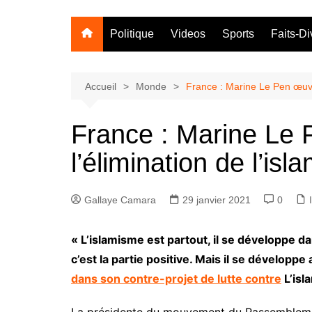
Politique
Videos
Sports
Faits-Di
Accueil
Monde
France : Marine Le Pen œuvre
France : Marine Le
l’élimination de l’is
Gallaye Camara
29 janvier 2021
0
« L’islamisme est partout, il se développe d
c’est la partie positive. Mais il se développe
dans son contre-projet de lutte contre
L’isl
La présidente du mouvement du Rassemblement