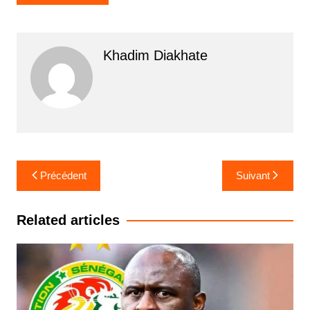
Khadim Diakhate
Navigation
Précédent
Suivant
de
l’article
Related articles