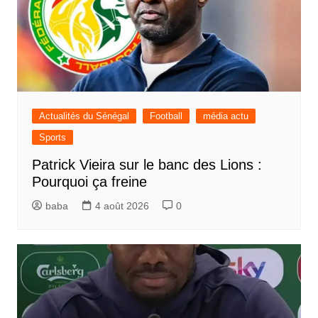
Actualités du Sénégal
Football
média actu
Sports
Patrick Vieira sur le banc des Lions :
Pourquoi ça freine
baba
4 août 2026
0