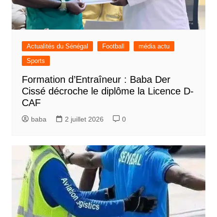
Actualités du Sénégal
Football
média actu
Sports
Formation d’Entraîneur : Baba Der
Cissé décroche le diplôme la Licence D-
CAF
baba
2 juillet 2026
0