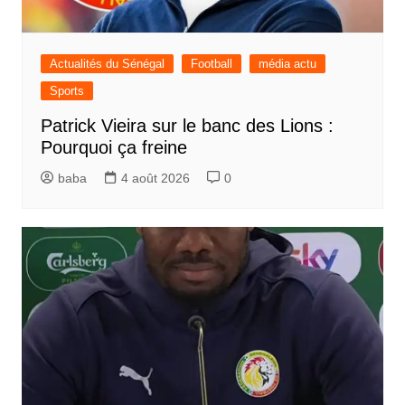
Actualités du Sénégal
Football
média actu
Sports
Patrick Vieira sur le banc des Lions :
Pourquoi ça freine
baba
4 août 2026
0