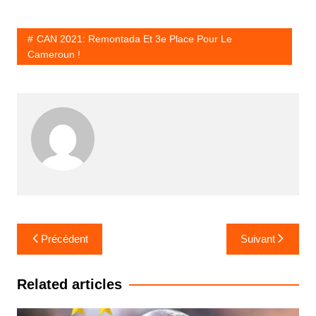
CAN 2021: Remontada Et 3e Place Pour Le
Cameroun !
Navigation
Précédent
Suivant
de
l’article
Related articles