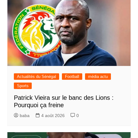
Actualités du Sénégal
Football
média actu
Sports
Patrick Vieira sur le banc des Lions :
Pourquoi ça freine
baba
4 août 2026
0