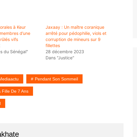
orales à Keur
Jaxaay : Un maître coranique
 membres d’une
arrêté pour pédophilie, viols et
ûlés vifs
corruption de mineurs sur 9
2
fillettes
és du Sénégal"
28 décembre 2023
Dans "Justice"
Mediaactu
Pendant Son Sommeil
Fille De 7 Ans
l
akhate