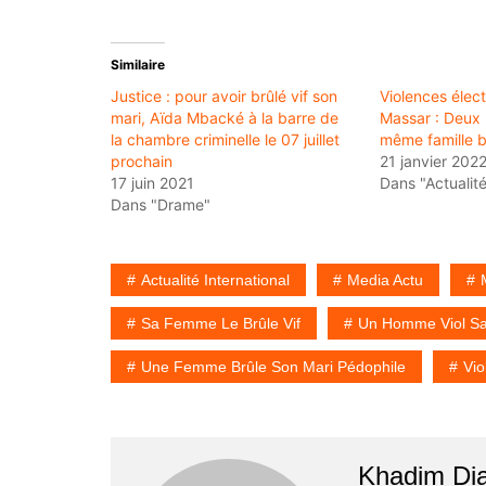
Similaire
Justice : pour avoir brûlé vif son
Violences élect
mari, Aïda Mbacké à la barre de
Massar : Deux
la chambre criminelle le 07 juillet
même famille br
prochain
21 janvier 202
17 juin 2021
Dans "Actualit
Dans "Drame"
Actualité International
Media Actu
Sa Femme Le Brûle Vif
Un Homme Viol Sa 
Une Femme Brûle Son Mari Pédophile
Vio
Khadim Di