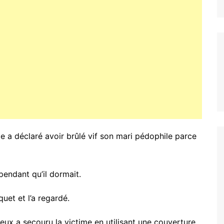
a déclaré avoir brûlé vif son mari pédophile parce
 pendant qu’il dormait.
uet et l’a regardé.
eux a secouru la victime en utilisant une couverture