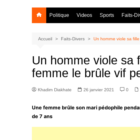
Politique
Videos
Sports
Faits-Di
Accueil
Faits-Divers
Un homme viole sa fille
Un homme viole sa fi
femme le brûle vif 
Khadim Diakhate
26 janvier 2021
0
Une femme brûle son mari pédophile pendant 
de 7 ans