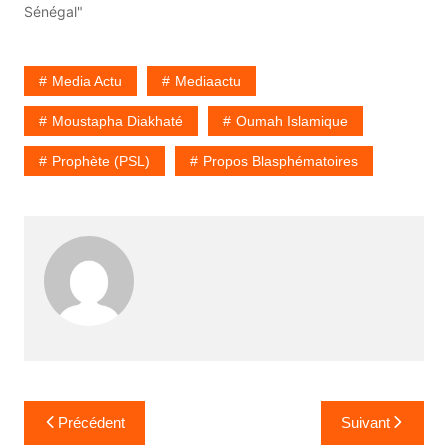
Sénégal"
Media Actu
Mediaactu
Moustapha Diakhaté
Oumah Islamique
Prophète (PSL)
Propos Blasphématoires
Navigation
Précédent
Suivant
de