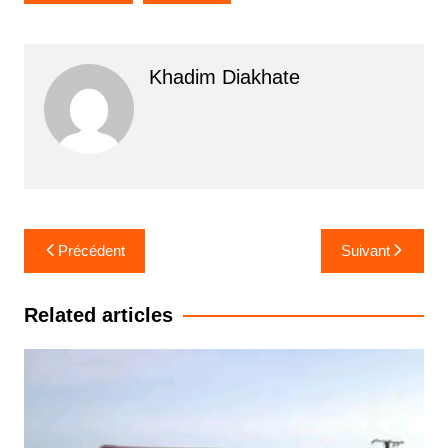
Khadim Diakhate
Navigation
Précédent
Suivant
de
l’article
Related articles