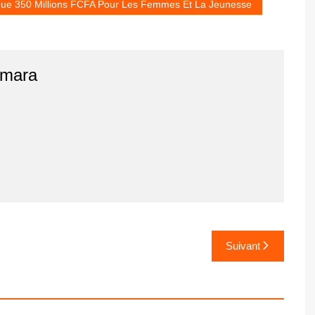
que 350 Millions FCFA Pour Les Femmes Et La Jeunesse
amara
Suivant