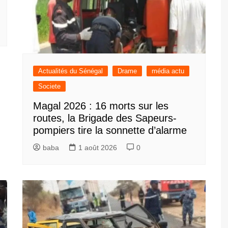
Actualités du Sénégal
Drame
média actu
Societe
Magal 2026 : 16 morts sur les
routes, la Brigade des Sapeurs-
pompiers tire la sonnette d’alarme
baba
1 août 2026
0