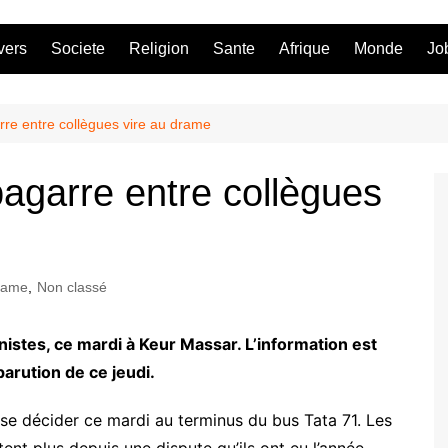
vers
Societe
Religion
Sante
Afrique
Monde
Jo
re entre collègues vire au drame
agarre entre collègues
rame
,
Non classé
istes, ce mardi à Keur Massar. L’information est
parution de ce jeudi.
se décider ce mardi au terminus du bus Tata 71. Les
ent plus depuis une dispute qu’ils ont eu l’année