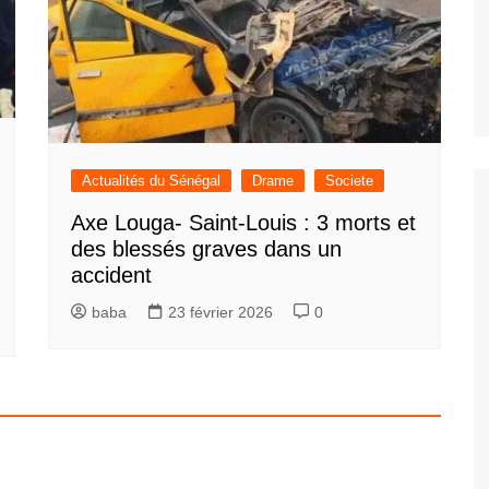
Actualités du Sénégal
Drame
Societe
Axe Louga- Saint-Louis : 3 morts et
des blessés graves dans un
accident
baba
23 février 2026
0