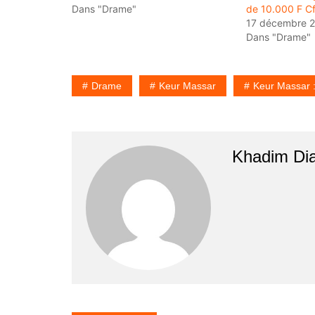
Dans "Drame"
de 10.000 F C
17 décembre 
Dans "Drame"
Drame
Keur Massar
Keur Massar 
Khadim Di