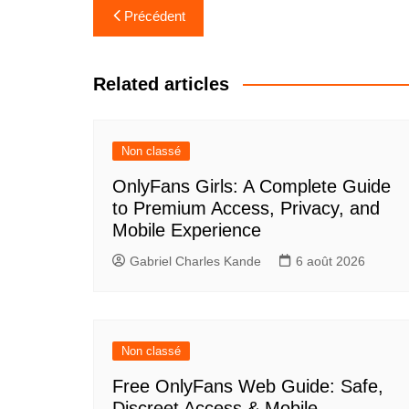
Navigation
Précédent
de
l’article
Related articles
Non classé
OnlyFans Girls: A Complete Guide
to Premium Access, Privacy, and
Mobile Experience
Gabriel Charles Kande
6 août 2026
Non classé
Free OnlyFans Web Guide: Safe,
Discreet Access & Mobile