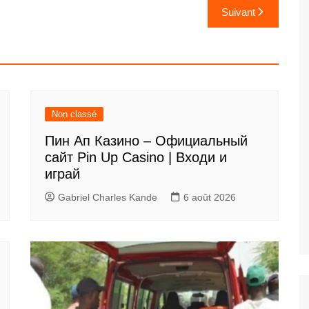
Suivant
Non classé
Пин Ап Казино – Официальный
сайт Pin Up Casino | Входи и
играй
Gabriel Charles Kande
6 août 2026