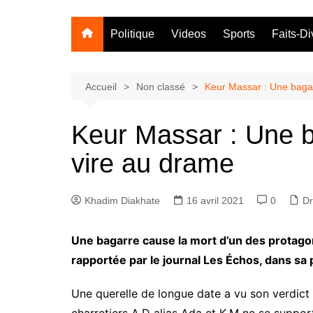
Politique
Videos
Sports
Faits-Di
Accueil
Non classé
Keur Massar : Une bagar
Keur Massar : Une b
vire au drame
Khadim Diakhate
16 avril 2021
0
D
Une bagarre cause la mort d’un des protagon
rapportée par le journal Les Échos, dans sa 
Une querelle de longue date a vu son verdict 
charretiers A.D alias Ada et K.M ne se support