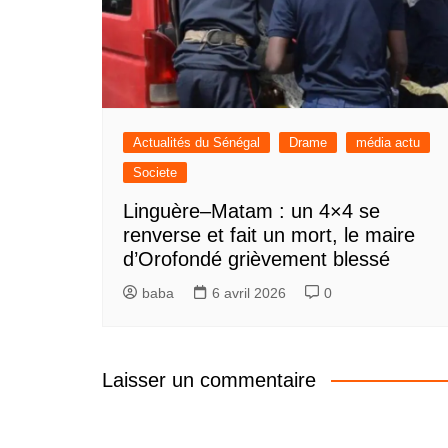
Actualités du Sénégal
Drame
média actu
Societe
Linguère–Matam : un 4×4 se
renverse et fait un mort, le maire
d’Orofondé grièvement blessé
baba
6 avril 2026
0
Laisser un commentaire