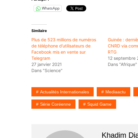
WhatsApp
Similaire
Plus de 523 millions de numéros
Guinée : derni
de téléphone d’utilisateurs de
CNRD via comm
Facebook mis en vente sur
RTG
Telegram
12 septembre 
27 janvier 2021
Dans "Afrique"
Dans "Science"
Actualités Internationales
Mediaactu
Série Coréenne
Squid Game
Khadim Di