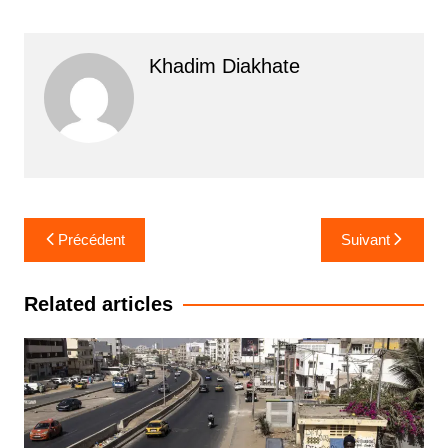
Khadim Diakhate
Navigation
Précédent
Suivant
de
l’article
Related articles