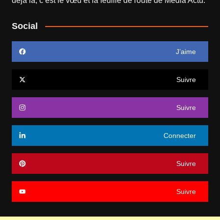
déjà là, c’est le vœu et la feuille de route de
Média Actu
.
Social
J’aime
Suivre
Suivre
Connecter
Suivre
Suivre