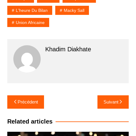
L'heure Du Bilan
Macky Sall
Union Africaine
Khadim Diakhate
Navigation
Précédent
Suivant
de
l’article
Related articles