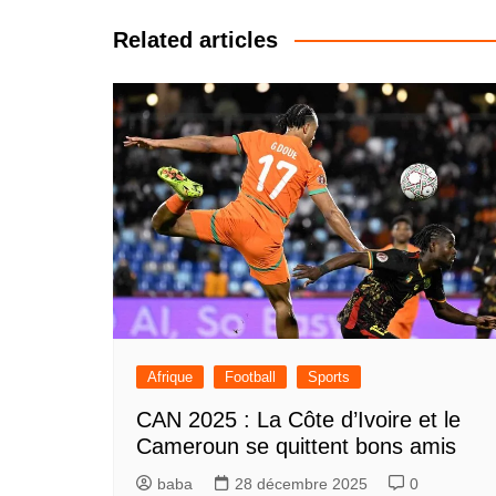
l’article
Related articles
Afrique
Football
Sports
CAN 2025 : La Côte d’Ivoire et le
Cameroun se quittent bons amis
baba
28 décembre 2025
0