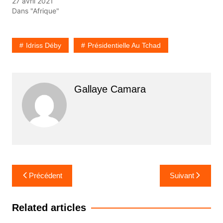
27 avril 2021
Dans "Afrique"
Idriss Déby
Présidentielle Au Tchad
Gallaye Camara
Navigation
Précédent
Suivant
de
l’article
Related articles