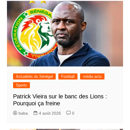
Actualités du Sénégal
Football
média actu
Sports
Patrick Vieira sur le banc des Lions :
Pourquoi ça freine
baba
4 août 2026
0