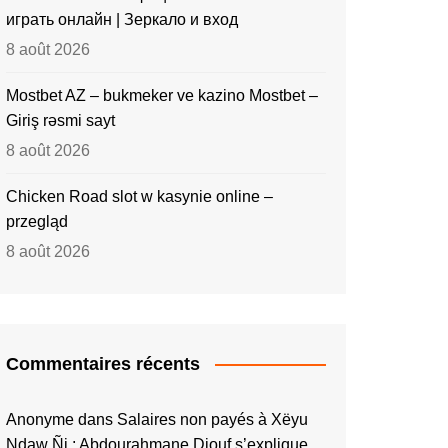
играть онлайн | Зеркало и вход
8 août 2026
Mostbet AZ – bukmeker ve kazino Mostbet –
Giriş rəsmi sayt
8 août 2026
Chicken Road slot w kasynie online –
przegląd
8 août 2026
Commentaires récents
Anonyme
dans
Salaires non payés à Xëyu
Ndaw Ñi : Abdourahmane Diouf s’explique