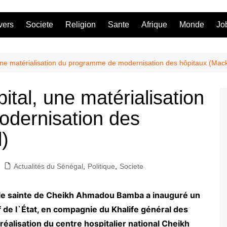
vers
Societe
Religion
Sante
Afrique
Monde
Jo
 une matérialisation du programme de modernisation des hôpitaux (Mack
ital, une matérialisation
dernisation des
)
Actualités du Sénégal
,
Politique
,
Societe
ville sainte de Cheikh Ahmadou Bamba a inauguré un
f de l`État, en compagnie du Khalife général des
alisation du centre hospitalier national Cheikh