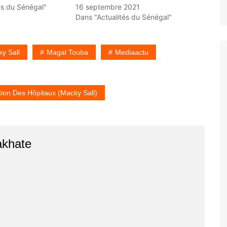
és du Sénégal"
16 septembre 2021
Dans "Actualités du Sénégal"
y Sall
Magal Touba
Mediaactu
ion Des Hôpitaux (Macky Sall)
akhate