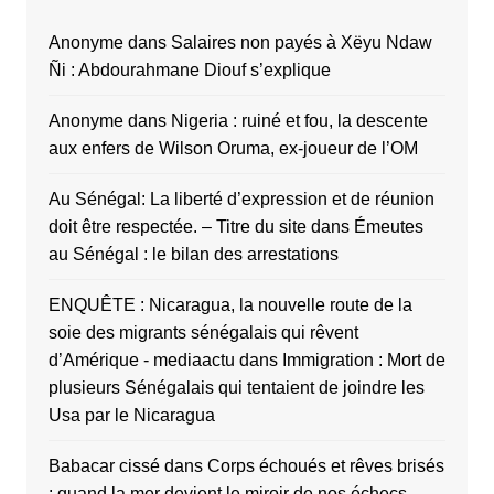
Anonyme
dans
Salaires non payés à Xëyu Ndaw
Ñi : Abdourahmane Diouf s’explique
Anonyme
dans
Nigeria : ruiné et fou, la descente
aux enfers de Wilson Oruma, ex-joueur de l’OM
Au Sénégal: La liberté d’expression et de réunion
doit être respectée. – Titre du site
dans
Émeutes
au Sénégal : le bilan des arrestations
ENQUÊTE : Nicaragua, la nouvelle route de la
soie des migrants sénégalais qui rêvent
d’Amérique - mediaactu
dans
Immigration : Mort de
plusieurs Sénégalais qui tentaient de joindre les
Usa par le Nicaragua
Babacar cissé
dans
Corps échoués et rêves brisés
: quand la mer devient le miroir de nos échecs