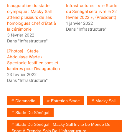
Inauguration du stade
Infrastructures : « le Stade
olympique : Macky Sall
du Sénégal sera livré le 22
attend plusieurs de ses
février 2022 », (Président)
homologues chef d’État à
1 janvier 2022
la cérémonie
Dans "Infrastructure"
3 février 2022
Dans "Infrastructure"
[Photos] | Stade
Abdoulaye Wade :
Spectacle festif en sons et
lumières pour l’inauguration
23 février 2022
Dans "Infrastructure"
Diamnadio
Entretien Stade
Macky Sall
Stade Du Sénégal
Stade Du Sénégal : Macky Sall Invite Le Monde Du
Sport À Prendre Soin De L’infrastructure