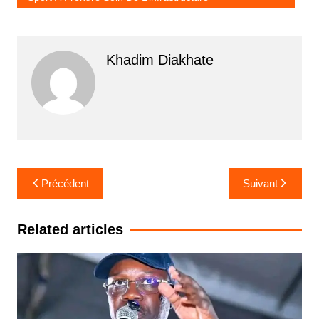
Khadim Diakhate
Navigation
Précédent
Suivant
de
l’article
Related articles