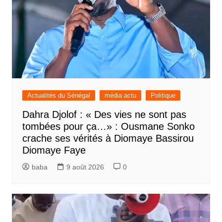
Actualités du Sénégal
média actu
Politique
Dahra Djolof : « Des vies ne sont pas
tombées pour ça…» : Ousmane Sonko
crache ses vérités à Diomaye Bassirou
Diomaye Faye
baba
9 août 2026
0