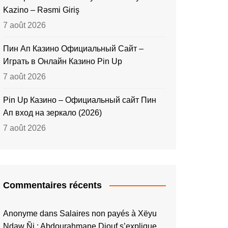
Kazino – Rəsmi Giriş
7 août 2026
Пин Ап Казино Официальный Сайт –
Играть в Онлайн Казино Pin Up
7 août 2026
Pin Up Казино – Официальный сайт Пин
Ап вход на зеркало (2026)
7 août 2026
Commentaires récents
Anonyme
dans
Salaires non payés à Xëyu
Ndaw Ñi : Abdourahmane Diouf s’explique