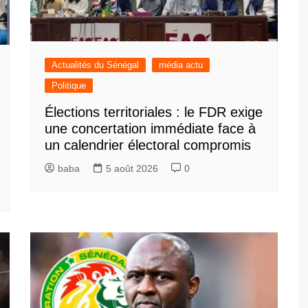
Actualités du Sénégal
média actu
Politique
Élections territoriales : le FDR exige
une concertation immédiate face à
un calendrier électoral compromis
baba
5 août 2026
0