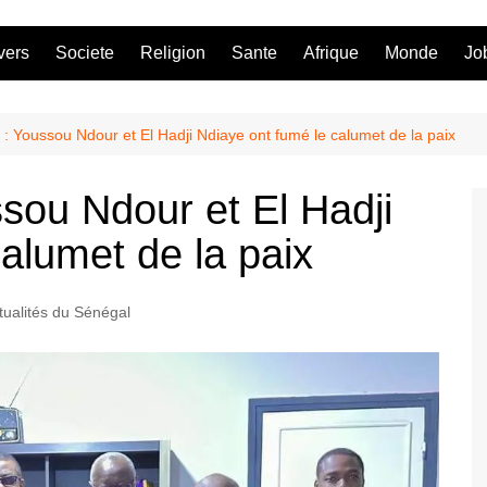
vers
Societe
Religion
Sante
Afrique
Monde
Jo
n : Youssou Ndour et El Hadji Ndiaye ont fumé le calumet de la paix
ssou Ndour et El Hadji
alumet de la paix
tualités du Sénégal