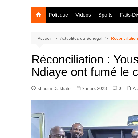
Politique
Videos
Sports
Faits-Di
Accueil
Actualités du Sénégal
Réconciliatio
Réconciliation : You
Ndiaye ont fumé le c
Khadim Diakhate
2 mars 2023
0
Ac