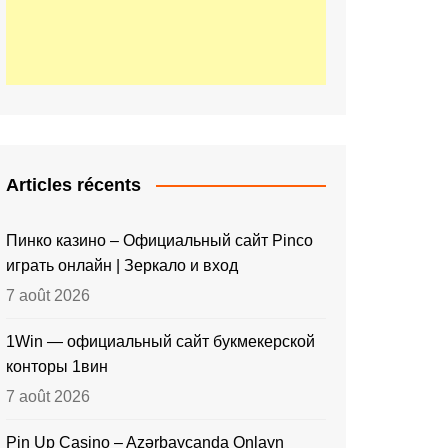
Articles récents
Пинко казино – Официальный сайт Pinco
играть онлайн | Зеркало и вход
7 août 2026
1Win — официальный сайт букмекерской
конторы 1вин
7 août 2026
Pin Up Casino – Azərbaycanda Onlayn