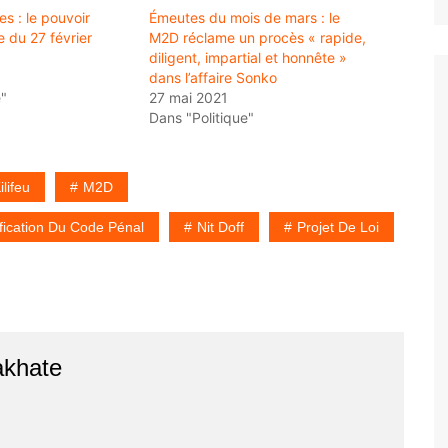
es : le pouvoir
Émeutes du mois de mars : le
 du 27 février
M2D réclame un procès « rapide,
diligent, impartial et honnête »
dans l’affaire Sonko
"
27 mai 2021
Dans "Politique"
ilifeu
M2D
fication Du Code Pénal
Nit Doff
Projet De Loi
akhate