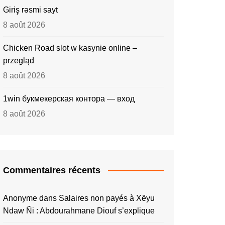
Giriş rəsmi sayt
8 août 2026
Chicken Road slot w kasynie online –
przegląd
8 août 2026
1win букмекерская контора — вход
8 août 2026
Commentaires récents
Anonyme
dans
Salaires non payés à Xëyu
Ndaw Ñi : Abdourahmane Diouf s’explique