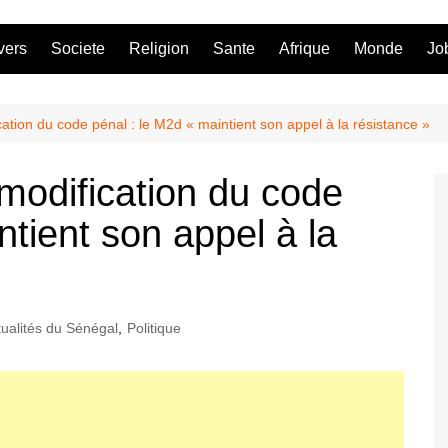
vers
Societe
Religion
Sante
Afrique
Monde
Jo
ication du code pénal : le M2d « maintient son appel à la résistance »
 modification du code
ntient son appel à la
tualités du Sénégal
,
Politique