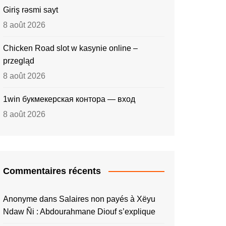
Giriş rəsmi sayt
8 août 2026
Chicken Road slot w kasynie online –
przegląd
8 août 2026
1win букмекерская контора — вход
8 août 2026
Commentaires récents
Anonyme
dans
Salaires non payés à Xëyu
Ndaw Ñi : Abdourahmane Diouf s’explique