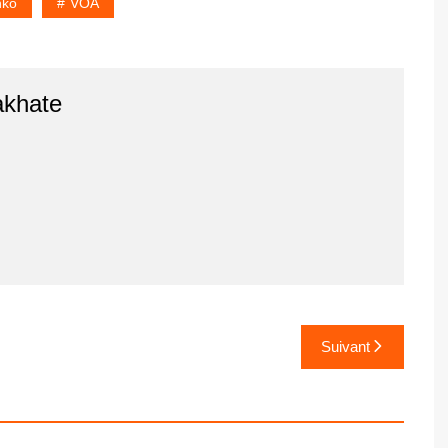
nko
VOA
akhate
Suivant