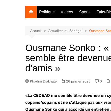
Politique
Videos
Sports
Faits-Di
Accueil
Actualités du Sénégal
Ousmane Sonk
Ousmane Sonko : 
semble être devenue
d’amis »
Khadim Diakhate
26 janvier 2023
0
«La CEDEAO me semble être devenue un synd
copains/copains et ne s’attaque pas aux vrai
Ousmane Sonko qui a accordé un entretien à