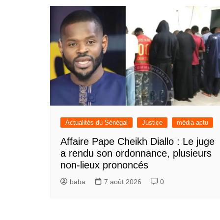
Actualités du Sénégal
Justice
média actu
Affaire Pape Cheikh Diallo : Le juge
a rendu son ordonnance, plusieurs
non-lieux prononcés
baba
7 août 2026
0