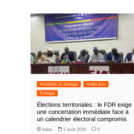
Actualités du Sénégal
média actu
Politique
Élections territoriales : le FDR exige
une concertation immédiate face à
un calendrier électoral compromis
baba
5 août 2026
0