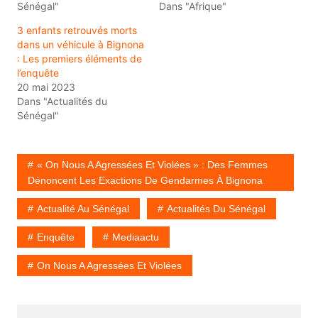
Sénégal"
Dans "Afrique"
3 enfants retrouvés morts
dans un véhicule à Bignona
: Les premiers éléments de
l’enquête
20 mai 2023
Dans "Actualités du
Sénégal"
« On Nous A Agressées Et Violées » : Des Femmes
Dénoncent Les Exactions De Gendarmes À Bignona
Actualité Au Sénégal
Actualités Du Sénégal
Enquête
Mediaactu
On Nous A Agressées Et Violées