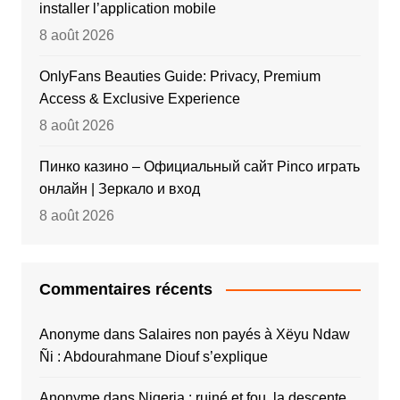
installer l’application mobile
8 août 2026
OnlyFans Beauties Guide: Privacy, Premium
Access & Exclusive Experience
8 août 2026
Пинко казино – Официальный сайт Pinco играть
онлайн | Зеркало и вход
8 août 2026
Commentaires récents
Anonyme
dans
Salaires non payés à Xëyu Ndaw
Ñi : Abdourahmane Diouf s’explique
Anonyme
dans
Nigeria : ruiné et fou, la descente