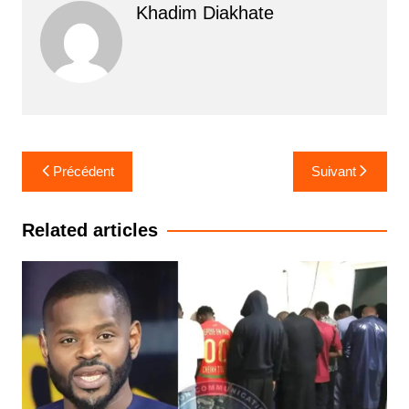
Khadim Diakhate
Navigation
Précédent
Suivant
de
l’article
Related articles