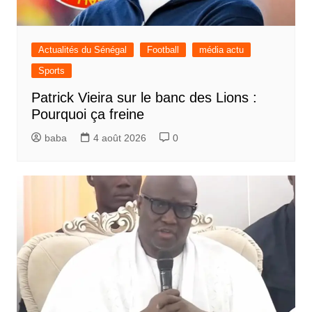
Actualités du Sénégal
Football
média actu
Sports
Patrick Vieira sur le banc des Lions :
Pourquoi ça freine
baba
4 août 2026
0