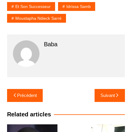
Et Son Successeur
Idrissa Samb
Moustapha Ndieck Sarré
Baba
Navigation
Précédent
Suivant
de
l’article
Related articles