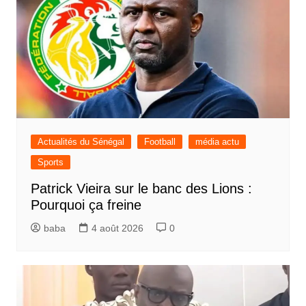
Actualités du Sénégal
Football
média actu
Sports
Patrick Vieira sur le banc des Lions :
Pourquoi ça freine
baba
4 août 2026
0