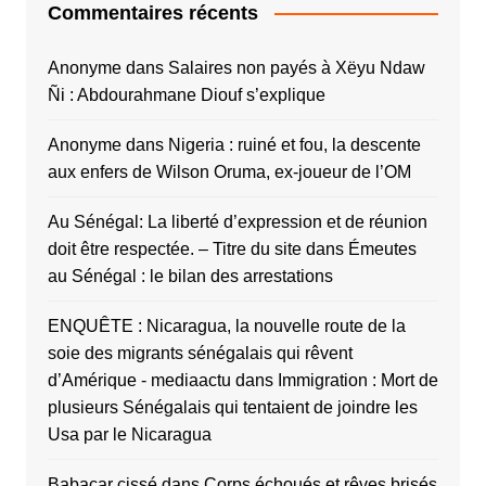
Commentaires récents
Anonyme
dans
Salaires non payés à Xëyu Ndaw
Ñi : Abdourahmane Diouf s’explique
Anonyme
dans
Nigeria : ruiné et fou, la descente
aux enfers de Wilson Oruma, ex-joueur de l’OM
Au Sénégal: La liberté d’expression et de réunion
doit être respectée. – Titre du site
dans
Émeutes
au Sénégal : le bilan des arrestations
ENQUÊTE : Nicaragua, la nouvelle route de la
soie des migrants sénégalais qui rêvent
d’Amérique - mediaactu
dans
Immigration : Mort de
plusieurs Sénégalais qui tentaient de joindre les
Usa par le Nicaragua
Babacar cissé
dans
Corps échoués et rêves brisés