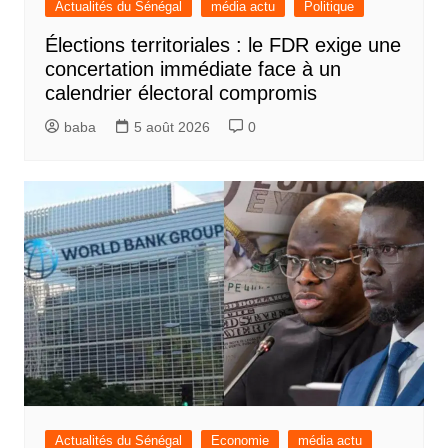
Actualités du Sénégal
média actu
Politique
Élections territoriales : le FDR exige une
concertation immédiate face à un
calendrier électoral compromis
baba
5 août 2026
0
Actualités du Sénégal
Economie
média actu