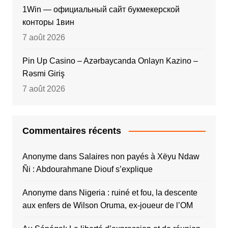
1Win — официальный сайт букмекерской
конторы 1вин
7 août 2026
Pin Up Casino – Azərbaycanda Onlayn Kazino –
Rəsmi Giriş
7 août 2026
Commentaires récents
Anonyme
dans
Salaires non payés à Xëyu Ndaw
Ñi : Abdourahmane Diouf s’explique
Anonyme
dans
Nigeria : ruiné et fou, la descente
aux enfers de Wilson Oruma, ex-joueur de l’OM