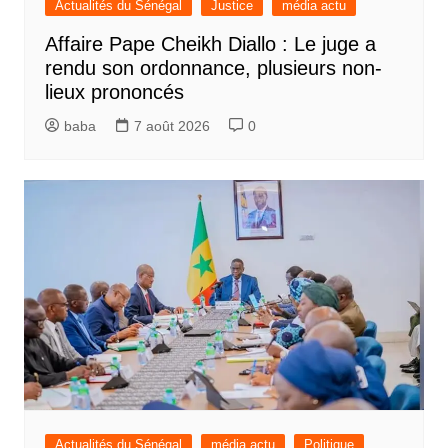
Actualités du Sénégal
Justice
média actu
Affaire Pape Cheikh Diallo : Le juge a
rendu son ordonnance, plusieurs non-
lieux prononcés
baba
7 août 2026
0
Actualités du Sénégal
média actu
Politique