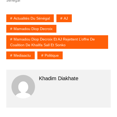
Sénégal"
Actualités Du Sénégal
AJ
Mamadou Diop Decroix
Mamadou Diop Decroix Et AJ Rejettent L’offre De
Coalition De Khalifa Sall Et Sonko
Mediaactu
Politique
Khadim Diakhate