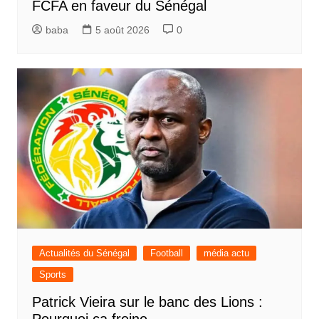
FCFA en faveur du Sénégal
baba
5 août 2026
0
Actualités du Sénégal
Football
média actu
Sports
Patrick Vieira sur le banc des Lions :
Pourquoi ça freine