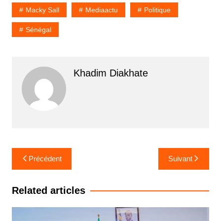
Macky Sall
Mediaactu
Politique
Sénégal
Khadim Diakhate
Navigation
Précédent
Suivant
de
l’article
Related articles