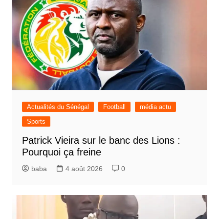
Actualités du Sénégal
Football
média actu
Sports
Patrick Vieira sur le banc des Lions :
Pourquoi ça freine
baba
4 août 2026
0