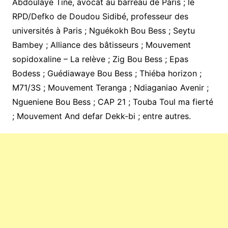
Abdoulaye Tine, avocat au barreau de Paris ; le
RPD/Defko de Doudou Sidibé, professeur des
universités à Paris ; Nguékokh Bou Bess ; Seytu
Bambey ; Alliance des bâtisseurs ; Mouvement
sopidoxaline – La relève ; Zig Bou Bess ; Epas
Bodess ; Guédiawaye Bou Bess ; Thiéba horizon ;
M71/3S ; Mouvement Teranga ; Ndiaganiao Avenir ;
Ngueniene Bou Bess ; CAP 21 ; Touba Toul ma fierté
; Mouvement And defar Dekk-bi ; entre autres.