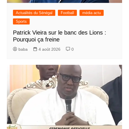
Actualités du Sénégal
Football
média actu
Sports
Patrick Vieira sur le banc des Lions :
Pourquoi ça freine
baba
4 août 2026
0