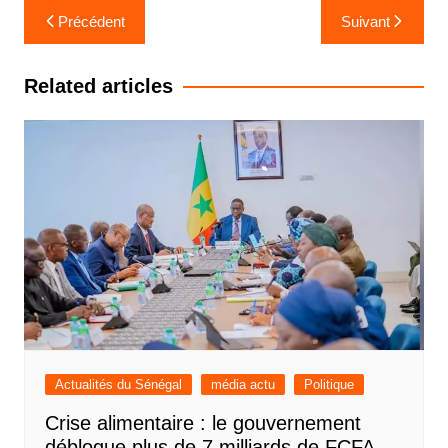
Navigation
Précédent
Suivant
de
l’article
Related articles
Actualités du Sénégal
média actu
Politique
Crise alimentaire : le gouvernement
débloque plus de 7 milliards de FCFA