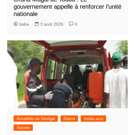
gouvernement appelle à renforcer l’unité
nationale
baba
3 août 2026
0
Actualités du Sénégal
Drame
média actu
Societe