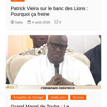
Patrick Vieira sur le banc des Lions :
Pourquoi ça freine
baba
4 août 2026
0
Actualités du Sénégal
média actu
Science
Grand Magal de Touba : Le