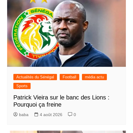
Actualités du Sénégal
Football
média actu
Sports
Patrick Vieira sur le banc des Lions :
Pourquoi ça freine
baba
4 août 2026
0