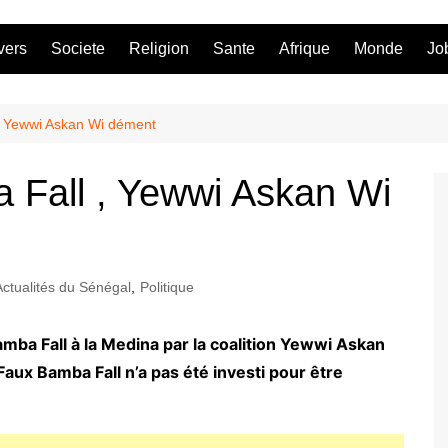
vers
Societe
Religion
Sante
Afrique
Monde
Jo
 , Yewwi Askan Wi dément
a Fall , Yewwi Askan Wi
Actualités du Sénégal
,
Politique
Bamba Fall à la Medina par la coalition Yewwi Askan
 Faux Bamba Fall n’a pas été investi pour être