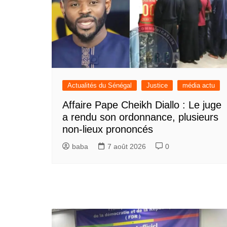
Actualités du Sénégal
Justice
média actu
Affaire Pape Cheikh Diallo : Le juge
a rendu son ordonnance, plusieurs
non-lieux prononcés
baba
7 août 2026
0