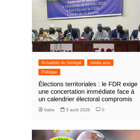
Actualités du Sénégal
média actu
Politique
Élections territoriales : le FDR exige
une concertation immédiate face à
un calendrier électoral compromis
baba
5 août 2026
0