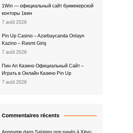
1Win — официальный сайт букмекерской
конторы 1вин
7 août 2026
Pin Up Casino – Azərbaycanda Onlayn
Kazino – Rəsmi Giriş
7 août 2026
Пин Ап Казино Официальный Сайт –
Играть в Онлайн Казино Pin Up
7 août 2026
Commentaires récents
Anonyme
dans
Salaires non payés à Xëyu