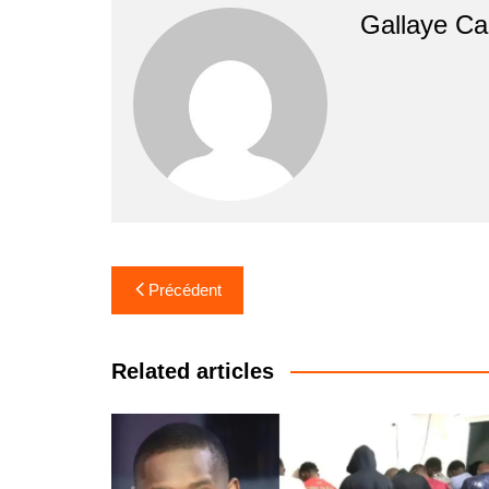
Gallaye C
Navigation
Précédent
de
l’article
Related articles