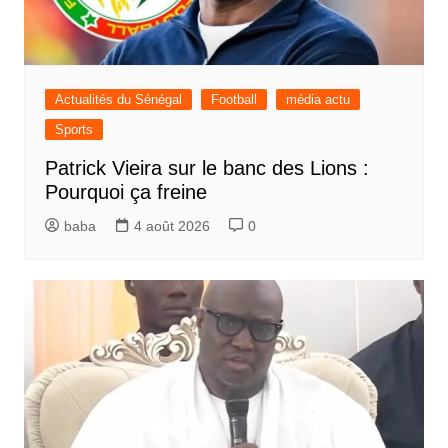
Actualités du Sénégal
Football
média actu
Sports
Patrick Vieira sur le banc des Lions :
Pourquoi ça freine
baba
4 août 2026
0