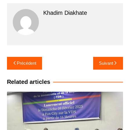
Khadim Diakhate
Navigation
Précédent
Suivant
de
l’article
Related articles