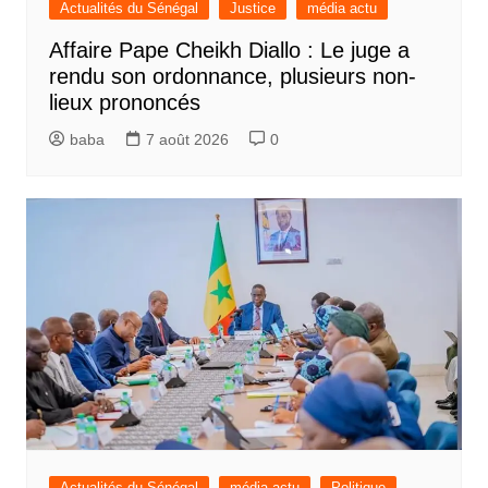
Actualités du Sénégal
Justice
média actu
Affaire Pape Cheikh Diallo : Le juge a
rendu son ordonnance, plusieurs non-
lieux prononcés
baba
7 août 2026
0
Actualités du Sénégal
média actu
Politique