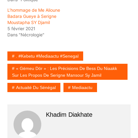
L’hommage de Me Alioune
Badara Gueye à Serigne
Moustapha SY Djamil
5 février 2021
Dans "Nécrologie"
. #Kebetu #Mediaactu #Senegal
« Gëmeu Dör » : Les Précisions De Bess Du Niaakk
Sur Les Propos De Serigne Mansour Sy Jamil
Actuaité Du Sénégal
Mediaactu
Khadim Diakhate