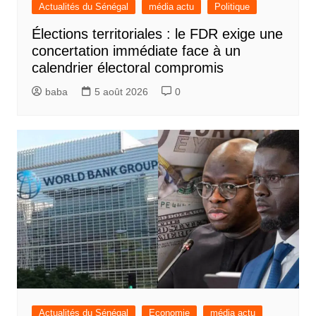
Actualités du Sénégal
média actu
Politique
Élections territoriales : le FDR exige une
concertation immédiate face à un
calendrier électoral compromis
baba
5 août 2026
0
Actualités du Sénégal
Economie
média actu